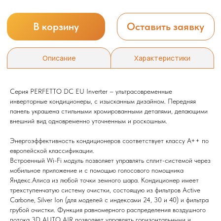
Серия PERFETTO DC EU Inverter – ультрасовременные
инверторные кондиционеры, с изысканным дизайном. Передняя
панель украшена стильными хромированными деталями, делающими
внешний вид одновременно уточненным и роскошным.
Энергоэффективность кондиционеров соответствует классу А++ по
европейской классификации.
Мы всегда рады вам помочь
Встроенный Wi-Fi модуль позволяет управлять сплит-системой через
мобильное приложение и с помощью голосового помощника
Не нашли то, что искали или
Яндекс.Алиса из любой точки земного шара. Кондиционер имеет
затрудняетесь в выборе?
трехступенчатую систему очистки, состоящую из фильтров Active
Оставьте заявку, и мы подберем
Carbone, Silver Ion (для моделей с индексами 24, 30 и 40) и фильтра
вам нужный товар
грубой очистки. Функция равномерного распределения воздушного
потока 3D AUTO AIR позволяет управлять горизонтальными и