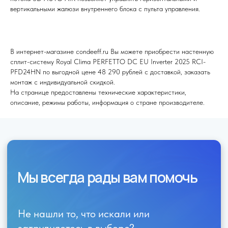
вертикальными жалюзи внутреннего блока с пульта управления.
В интернет-магазине condeeff.ru Вы можете приобрести настенную
сплит-систему Royal Clima PERFETTO DC EU Inverter 2025 RCI-
PFD24HN по выгодной цене 48 290 рублей с доставкой, заказать
Я согласен (на) с политикой обработки персональных данных
монтаж с индивидуальной скидкой.
На странице предоставлены технические характеристики,
Отправить
описание, режимы работы, информация о стране производителе.