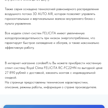
Не нашли то, что искали или
Также серия оснащена технологией равномерного распределения
затрудняетесь в выборе?
воздушного потока 3D AUTO AIR, которая позволяет управлять
Оставьте заявку, и мы подберем
горизонтальными и вертикальными жалюзи внутреннего блока с
вам нужный товар
пульта управления.
Все модели сплит-систем FELICITA имеют увеличенную
холодопроизводительность при низком энергопотреблении, что
гарантирует быстрое охлаждение и обогрев, а также максимально
эффективную работу.
Я согласен (на) с политикой обработки персональных данных
В интернет-магазине condeeff.ru Вы можете приобрести настенную
сплит-систему Royal Clima FELICITA RC-FC22HN по выгодной цене
Отправить
27 890 рублей с доставкой, заказать монтаж с индивидуальной
скидкой.
На странице предоставлены технические характеристики,
описание, режимы работы, информация о стране производителе.