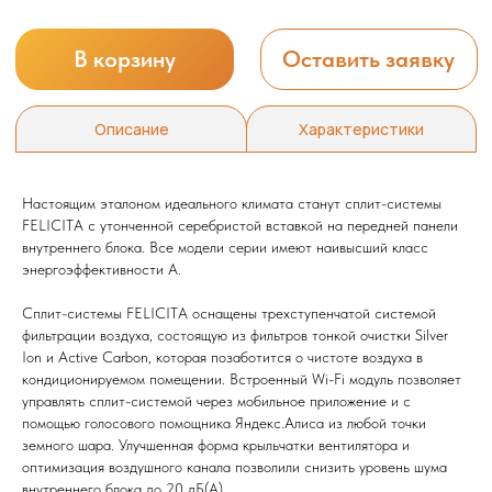
Настоящим эталоном идеального климата станут сплит-системы
FELICITA с утонченной серебристой вставкой на передней панели
внутреннего блока. Все модели серии имеют наивысший класс
энергоэффективности А.
Сплит-системы FELICITA оснащены трехступенчатой системой
фильтрации воздуха, состоящую из фильтров тонкой очистки Silver
Ion и Active Carbon, которая позаботится о чистоте воздуха в
кондиционируемом помещении. Встроенный Wi-Fi модуль позволяет
управлять сплит-системой через мобильное приложение и с
помощью голосового помощника Яндекс.Алиса из любой точки
земного шара. Улучшенная форма крыльчатки вентилятора и
Мы всегда рады вам помочь
оптимизация воздушного канала позволили снизить уровень шума
внутреннего блока до 20 дБ(А).