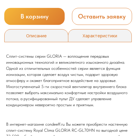
Сплит-системы серии GLORIA — воплощение передовых
инновационных технологий и великолепного изысканного дизайна.
Мы всегда рады вам помочь
Одной из отличительных особенностей серии является функция
ионизации, которая сделает воздух чистым, подарит здоровую
Не нашли то, что искали или
атмосферу и окажет благоприятное воздействие на здоровье.
затрудняетесь в выборе?
Многоступенчатый 5-ти скоростной вентилятор внутреннего блока
Оставьте заявку, и мы подберем
позволяет выбрать максимально комфортные настройки воздушного
вам нужный товар
потока, а русифицированный пульт ДУ сделает управление
кондиционером невероятно простым и приятным.
В интернет-магазине condeeff.ru Вы можете приобрести настенную
сплит-систему Royal Clima GLORIA RC-GL70HN по выгодной цене