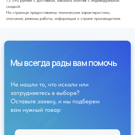
73 590 рублей с доставкой, заказать монтаж с индивидуальной
скидкой.
На странице предоставлены технические характеристики,
Я согласен (на) с политикой обработки персональных данных
описание, режимы работы, информация о стране производителе.
Отправить