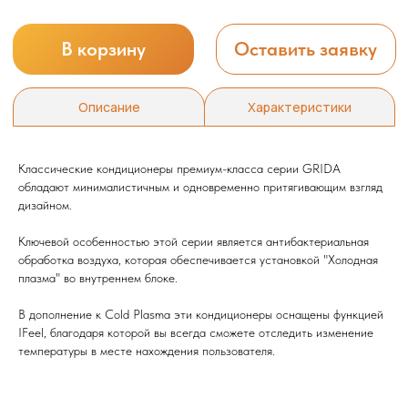
Классические кондиционеры премиум-класса серии GRIDA
обладают минималистичным и одновременно притягивающим взгляд
дизайном.
Мы всегда рады вам помочь
Ключевой особенностью этой серии является антибактериальная
обработка воздуха, которая обеспечивается установкой "Холодная
плазма" во внутреннем блоке.
Не нашли то, что искали или
затрудняетесь в выборе?
В дополнение к Cold Plasma эти кондиционеры оснащены функцией
Оставьте заявку, и мы подберем
IFeel, благодаря которой вы всегда сможете отследить изменение
вам нужный товар
температуры в месте нахождения пользователя.